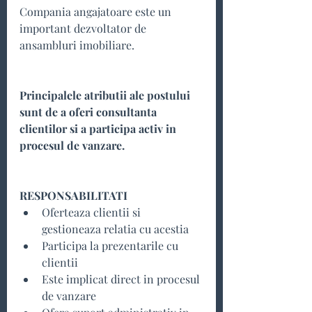
Compania angajatoare este un 
important dezvoltator de 
ansambluri imobiliare.
Principalele atributii ale postului 
sunt de a oferi consultanta 
clientilor si a participa activ in 
procesul de vanzare.
RESPONSABILITATI
Oferteaza clientii si 
gestioneaza relatia cu acestia
Participa la prezentarile cu 
clientii
Este implicat direct in procesul 
de vanzare