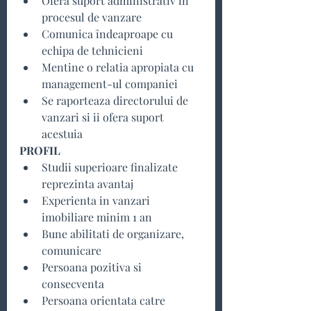
Ofera suport administrativ in 
procesul de vanzare
Comunica îndeaproape cu 
echipa de tehnicieni
Mentine o relatia apropiata cu 
management-ul companiei
Se raporteaza directorului de 
vanzari si ii ofera suport 
acestuia
PROFIL
Studii superioare finalizate 
reprezinta avantaj
Experienta in vanzari 
imobiliare minim 1 an
Bune abilitati de organizare, 
comunicare
Persoana pozitiva si 
consecventa
Persoana orientata catre 