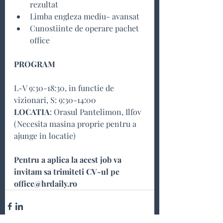
rezultat
Limba engleza mediu- avansat
Cunostiinte de operare pachet 
office
PROGRAM
L-V 9:30-18:30, in functie de 
vizionari, S: 9:30-14:00
LOCATIA
: Orasul Pantelimon, Ilfov 
(Necesita masina proprie pentru a 
ajunge in locatie)
Pentru a aplica la acest job va 
invitam sa trimiteti CV-ul pe 
office@hrdaily.ro