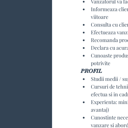
Vanzatorul va fa
Informeaza clien
viitoare
Consulta cu clie
Efectueaza van
Recomanda produ
Declara cu acura
Cunoaste produse
potrivite
PROFIL
Studii medii / s
Cursuri de tehni
efectua si in cad
Experienta: mini
avantaj)
Cunostinte neces
vanzare si abord