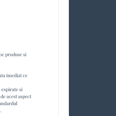
oc produse si 
nta imediat ce 
expirate si 
de acest aspect
andardul 
  