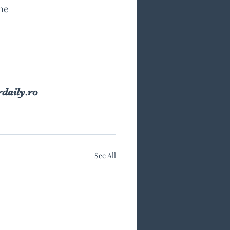
ane
rdaily.ro
See All