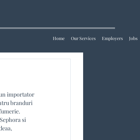
Home
Our Services
Employers
Jobs
un importator 
entru branduri 
fumerie. 
Sephora si 
deaa, 