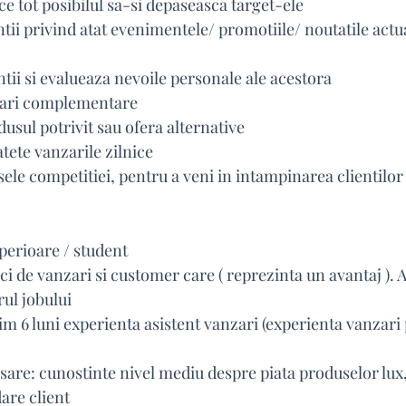
ce tot posibilul sa-si depaseasca target-ele
tii privind atat evenimentele/ promotiile/ noutatile actual
ntii si evalueaza nevoile personale ale acestora
zari complementare
sul potrivit sau ofera alternative
tete vanzarile zilnice
le competitiei, pentru a veni in intampinarea clientilor
uperioare / student
ci de vanzari si customer care ( reprezinta un avantaj ). A
rul jobului
m 6 luni experienta asistent vanzari (experienta vanzari 
are: cunostinte nivel mediu despre piata produselor lux,
are client