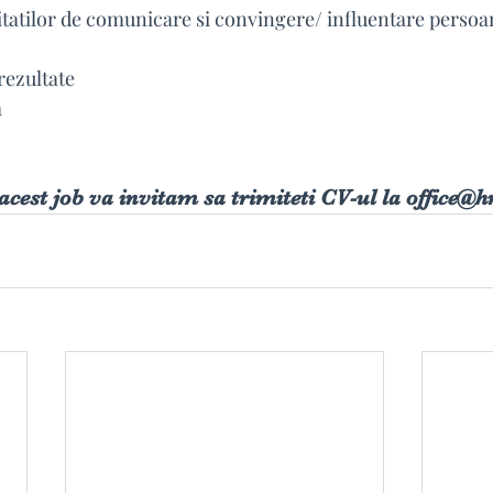
litatilor de comunicare si convingere/ influentare perso
rezultate
a
acest job va invitam sa trimiteti CV-ul la
 office@h