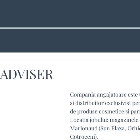
 ADVISER
Compania angajatoare este 
si distribuitor exclusivist p
de produse cosmetice si par
Locatia jobului: magazinele 
Marionaud (Sun Plaza, Orhi
Cotroceni).