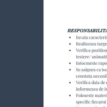
RESPONSABILIT
Invata caracteris
Realizeaza targe
Verifica pozition
testere/ animatii
Intocmeste rapo
Se asigura ca to
constata neconf
Verifica data de
informeaza de i
Foloseste materi
specific fiecaru