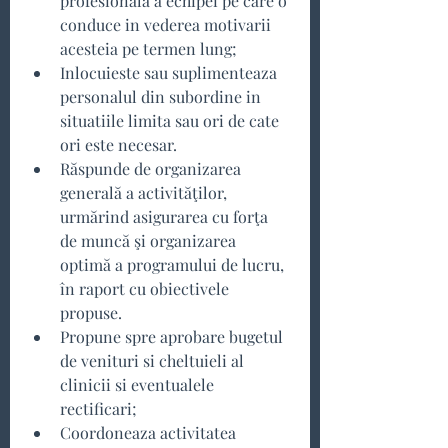
profesionala a echipei pe care o 
conduce in vederea motivarii 
acesteia pe termen lung;
Inlocuieste sau suplimenteaza 
personalul din subordine in 
situatiile limita sau ori de cate 
ori este necesar.
Răspunde de organizarea 
generală a activităţilor, 
urmărind asigurarea cu forţa 
de muncă şi organizarea 
optimă a programului de lucru, 
în raport cu obiectivele 
propuse.
Propune spre aprobare bugetul 
de venituri si cheltuieli al 
clinicii si eventualele 
rectificari;
Coordoneaza activitatea 