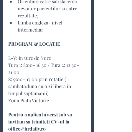
Orientare catre satisfacerea 
nevoilor pacientilor si catre 
rezultate;
Limba engleza- nivel 
intermediar
PROGRAM & LOCATIE
L-V: In ture de 8 ore
Tura 1: 8:00- 16:30 / Tura 2: 12:30-
21:00
S: 9:00– 17:00 prin rotatie ( 1 
sambata/luna cu o zi libera in 
timpul saptamanii)
Zona Piata Victorie
Pentru a aplica la acest job va 
invitam sa trimiteti CV-ul la 
office@hrdaily.ro 